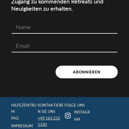
Zugang zu kommenden Retreats und
Neuigkeiten zu erhalten.
N
a
m
E
e
m
a
i
l
ABONNIEREN
HILFEZENTRU
KONTAKTIERE
FOLGE UNS
M
N SIE UNS
INSTAGR
FAQ
+49 163 232
AM
5330
IMPRESSUM