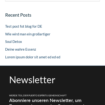
u
c
Recent Posts
h
e
Test post fot blog for DE
n
Wie wird man ein großartiger
n
Soul Detox
a
Deine wahre Essenz
c
Lorem ipsum dolor sit amet ed ed ed
h
:
Newsletter
WERDE TEIL DER PUERTO ESPÍRITU GEMEINSCHAFT
Abonniere unseren Newsletter, um