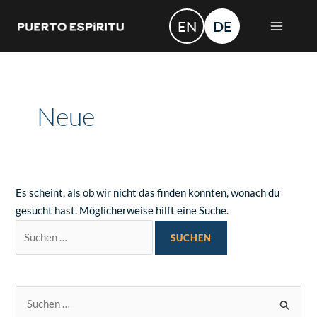
Zum
Suchen
MAIN
EN
DE
Inhalt
nach:
MEN
springen
Neue
Es scheint, als ob wir nicht das finden konnten, wonach du
gesucht hast. Möglicherweise hilft eine Suche.
S